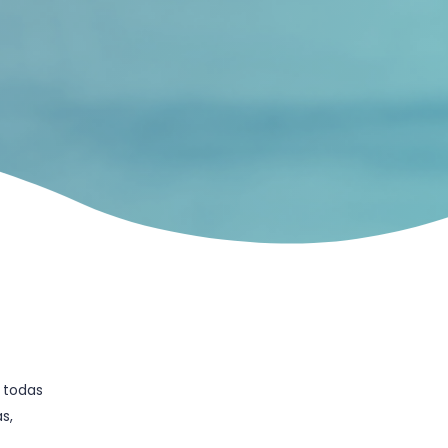
 todas
s,