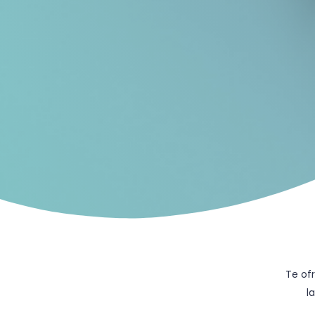
Te of
l