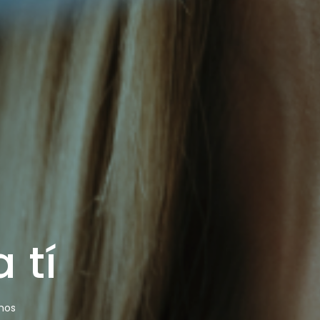
 tí
mos